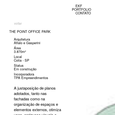
EKF
PORTFOLIO
CONTATO
voltar
THE POINT OFFICE PARK
Arquitetura
Aflalo e Gasperini
Área
3.870m²
Local
Cotia - SP
Status
Em construção
Incorporadora
TPA Empreendimentos
A justaposição de planos
adotados, tanto nas
fachadas como na
organização de espaços e
elementos externos, otimiza
usos, enriquece visuais e