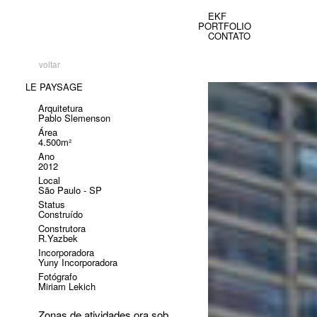
EKF
PORTFOLIO
CONTATO
voltar
LE PAYSAGE
Arquitetura
Pablo Slemenson
Área
4.500m²
Ano
2012
Local
São Paulo - SP
Status
Construído
Construtora
R.Yazbek
Incorporadora
Yuny Incorporadora
Fotógrafo
Miriam Lekich
Zonas de atividades ora sob